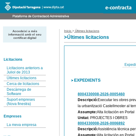
Inicio
>
Últimes licitacions
Accedeixi a més
informació amb el seu
Últimes licitacions
certificat digital
Licitacions
Expedi
Licitacions anteriors a
Juliol de 2013
Últimes licitacions
EXPEDIENTS
Cerca de licitacions
Descàrrega de
Software
8004330008-2026-0005460
Suport empreses
Descripció:
Executar les obres prev
(Nova finestra)
la urbanització Castellmoster al te
Assumpte:
Alta licitación en Portal
Empreses
Unitat:
PROJECTES I OBRES
8004330008-2026-0006892
La meva empresa
Descripció:
Assistència tècnica per
Assumpte:
Alta licitación en Portal