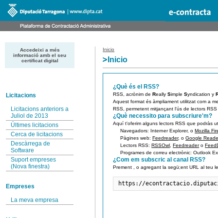
Inicio
Accedeixi a més
informació amb el seu
Inicio
certificat digital
¿Què és el RSS?
RSS, acrònim de
R
eally
S
imple
S
yndication y
Licitacions
Aquest format és àmpliament utilitzat com a me
Licitacions anteriors a
RSS, permetent mitjançant l'ús de lectors RSS
Juliol de 2013
¿Què necessito para subscriure'm?
Aquí t'oferim alguns lectors RSS que podràs uti
Últimes licitacions
Navegadors:
Interner Explorer, o
Mozilla Fir
Cerca de licitacions
Pàgines web:
Feedreader
, o
Google Reade
Descàrrega de
Lectors RSS:
RSSOwl
,
Feedreader
o
Feed
Software
Programes de correu electrònic:
Outlook Ex
Suport empreses
¿Com em subscric al canal RSS?
(Nova finestra)
Prement
, o agregant la segü;ent URL al teu l
https://econtractacio.diputac
Empreses
La meva empresa