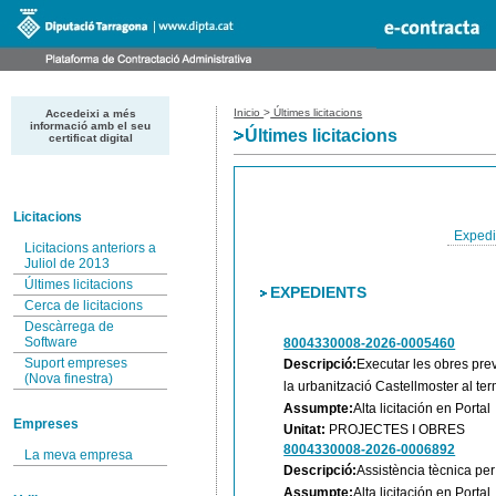
Inicio
>
Últimes licitacions
Accedeixi a més
informació amb el seu
Últimes licitacions
certificat digital
Licitacions
Expedi
Licitacions anteriors a
Juliol de 2013
Últimes licitacions
EXPEDIENTS
Cerca de licitacions
Descàrrega de
Software
8004330008-2026-0005460
Suport empreses
Descripció:
Executar les obres prev
(Nova finestra)
la urbanització Castellmoster al te
Assumpte:
Alta licitación en Portal
Empreses
Unitat:
PROJECTES I OBRES
8004330008-2026-0006892
La meva empresa
Descripció:
Assistència tècnica per
Assumpte:
Alta licitación en Portal