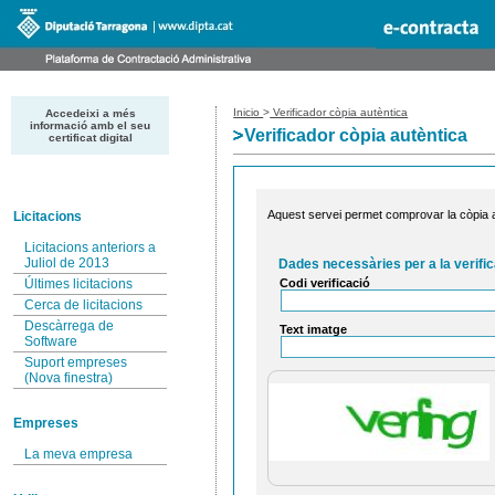
Inicio
>
Verificador còpia autèntica
Accedeixi a més
informació amb el seu
Verificador còpia autèntica
certificat digital
Aquest servei permet comprovar la còpia au
Licitacions
Licitacions anteriors a
Juliol de 2013
Dades necessàries per a la verific
Codi verificació
Últimes licitacions
Cerca de licitacions
Descàrrega de
Text imatge
Software
Suport empreses
(Nova finestra)
Empreses
La meva empresa