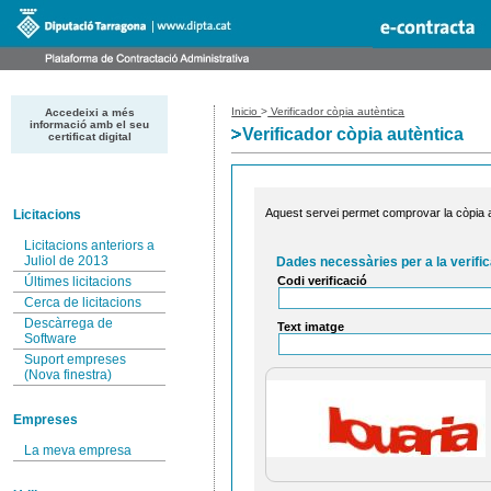
Inicio
>
Verificador còpia autèntica
Accedeixi a més
informació amb el seu
Verificador còpia autèntica
certificat digital
Aquest servei permet comprovar la còpia au
Licitacions
Licitacions anteriors a
Juliol de 2013
Dades necessàries per a la verific
Codi verificació
Últimes licitacions
Cerca de licitacions
Descàrrega de
Text imatge
Software
Suport empreses
(Nova finestra)
Empreses
La meva empresa