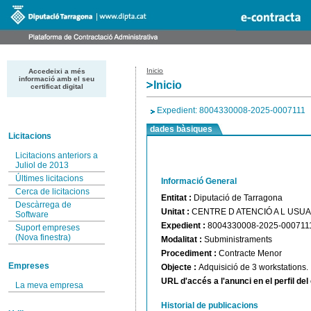
Inicio
Accedeixi a més
informació amb el seu
Inicio
certificat digital
Expedient: 8004330008-2025-0007111
dades bàsiques
Licitacions
Licitacions anteriors a
Juliol de 2013
Últimes licitacions
Informació General
Cerca de licitacions
Entitat :
Diputació de Tarragona
Descàrrega de
Unitat :
CENTRE D ATENCIÓ A L USUA
Software
Expedient :
8004330008-2025-000711
Suport empreses
(Nova finestra)
Modalitat :
Subministraments
Procediment :
Contracte Menor
Empreses
Objecte :
Adquisició de 3 workstations.
URL d'accés a l'anunci en el perfil de
La meva empresa
Historial de publicacions