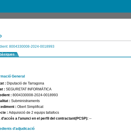
o
dient: 8004330008-2024-0018993
bàsiques
ormació General
tat :
Diputació de Tarragona
at :
SEGURETAT INFORMÀTICA
edient :
8004330008-2024-0018993
litat :
Subministraments
cediment :
Obert Simplificat
ecte :
Adquisició de 2 equips tallafocs
d'accés a l'anunci en el perfil del contractant(PCSP):
--
dients d'adjudicació