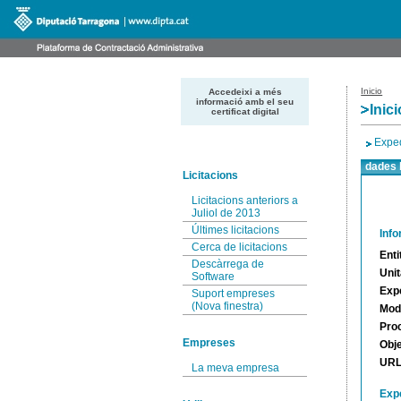
Inicio
Accedeixi a més
informació amb el seu
Inici
certificat digital
Expe
dades 
Licitacions
Licitacions anteriors a
Juliol de 2013
Últimes licitacions
Inf
Cerca de licitacions
Enti
Descàrrega de
Unit
Software
Exp
Suport empreses
(Nova finestra)
Moda
Pro
Empreses
Obj
URL 
La meva empresa
Expe