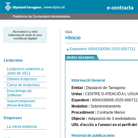
Inicio
Accedeixi a més
informació amb el seu
Inicio
certificat digital
Expedient: 8004330008-2025-0007111
dades bàsiques
Licitacions
Licitacions anteriors a
Juliol de 2013
Últimes licitacions
Informació General
Cerca de licitacions
Entitat :
Diputació de Tarragona
Descàrrega de
Unitat :
CENTRE D ATENCIÓ A L USUA
Software
Expedient :
8004330008-2025-000711
Suport empreses
(Nova finestra)
Modalitat :
Subministraments
Procediment :
Contracte Menor
Empreses
Objecte :
Adquisició de 3 workstations.
URL d'accés a l'anunci en el perfil de
La meva empresa
Historial de publicacions