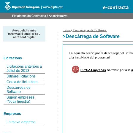
Inicio
>
Descàrrega de Software
Accedeixi a més
informació amb el seu
Descàrrega de Software
certificat digital
En aquesta secció podrà descarregar el Softwa
a la instal·lació del programari.
Licitacions
Licitacions anteriors a
PLYCA-Empresas
Software per a la g
Juliol de 2013
Últimes licitacions
Cerca de licitacions
Descàrrega de
Software
Suport empreses
(Nova finestra)
Empreses
La meva empresa