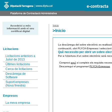
Inicio
Accedeixi a més
informació amb el seu
Inicio
certificat digital
La descàrrega del sobre electrònic es realitza
continuació, obri PLYCA-Empreses i seleccioni
Licitacions
Què necessito per obrir un sobre elec
Licitacions anteriors a
Per a l'obertura d'un sobre electrònic serà nec
Juliol de 2013
Comprovi
aquí
si compleix els requisits necess
Últimes licitacions
Descarregui el programari
PLYCA-Empresas
Cerca de licitacions
Descàrrega de
Software
Suport empreses
(Nova finestra)
Empreses
La meva empresa