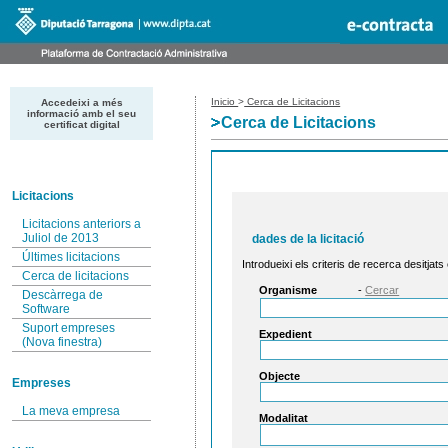
Inicio
>
Cerca de Licitacions
Accedeixi a més
informació amb el seu
Cerca de Licitacions
certificat digital
Licitacions
Licitacions anteriors a
Juliol de 2013
dades de la licitació
Últimes licitacions
Introdueixi els criteris de recerca desitjats
Cerca de licitacions
Organisme
-
Cercar
Descàrrega de
Software
Suport empreses
Expedient
(Nova finestra)
Objecte
Empreses
La meva empresa
Modalitat