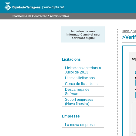
Inicio
>
Ve
Accedeixi a més
informació amb el seu
Veri
certificat digital
Aq
Licitacions
Licitacions anteriors a
Juliol de 2013
Últimes licitacions
Cerca de licitacions
Descàrrega de
Software
Suport empreses
(Nova finestra)
Empreses
La meva empresa