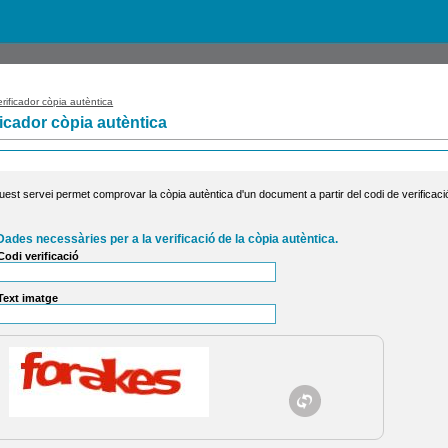
rificador còpia autèntica
ficador còpia autèntica
uest servei permet comprovar la còpia autèntica d'un document a partir del codi de verificaci
Dades necessàries per a la verificació de la còpia autèntica.
Codi verificació
Text imatge