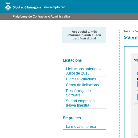
Inicio
>
Ve
Accedeixi a més
informació amb el seu
Veri
certificat digital
Aq
Licitacions
Licitacions anteriors a
Juliol de 2013
Últimes licitacions
Cerca de licitacions
Descàrrega de
Software
Suport empreses
(Nova finestra)
Empreses
La meva empresa