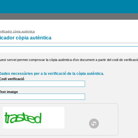
rificador còpia autèntica
ficador còpia autèntica
uest servei permet comprovar la còpia autèntica d'un document a partir del codi de verificaci
Dades necessàries per a la verificació de la còpia autèntica.
Codi verificació
Text imatge