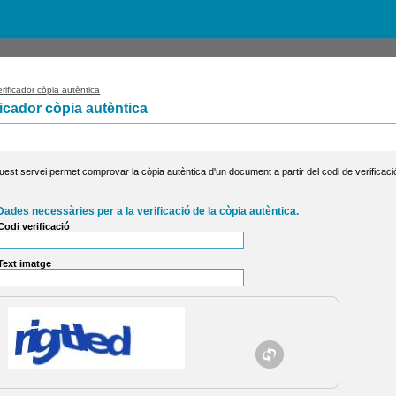
rificador còpia autèntica
ficador còpia autèntica
uest servei permet comprovar la còpia autèntica d'un document a partir del codi de verificaci
Dades necessàries per a la verificació de la còpia autèntica.
Codi verificació
Text imatge