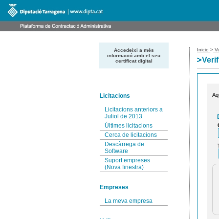
Inicio
>
Ve
Accedeixi a més
informació amb el seu
Veri
certificat digital
Aq
Licitacions
Licitacions anteriors a
Juliol de 2013
Últimes licitacions
Cerca de licitacions
Descàrrega de
Software
Suport empreses
(Nova finestra)
Empreses
La meva empresa