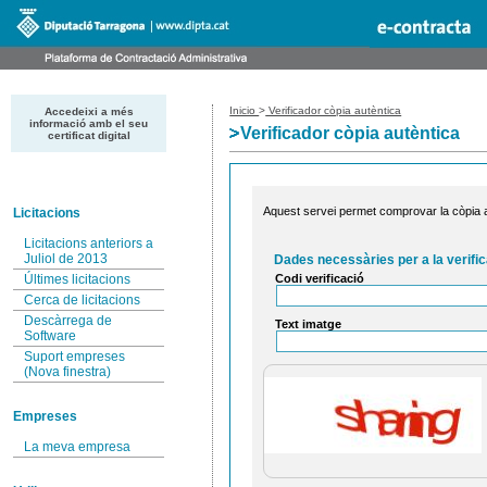
Inicio
>
Verificador còpia autèntica
Accedeixi a més
informació amb el seu
Verificador còpia autèntica
certificat digital
Aquest servei permet comprovar la còpia au
Licitacions
Licitacions anteriors a
Juliol de 2013
Dades necessàries per a la verific
Codi verificació
Últimes licitacions
Cerca de licitacions
Descàrrega de
Text imatge
Software
Suport empreses
(Nova finestra)
Empreses
La meva empresa