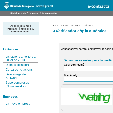
Inicio
>
Verificador còpia autèntica
Accedeixi a més
informació amb el seu
Verificador còpia autèntica
certificat digital
Aquest servei permet comprovar la còpia au
Licitacions
Licitacions anteriors a
Juliol de 2013
Dades necessàries per a la verific
Codi verificació
Últimes licitacions
Cerca de licitacions
Descàrrega de
Text imatge
Software
Suport empreses
(Nova finestra)
Empreses
La meva empresa