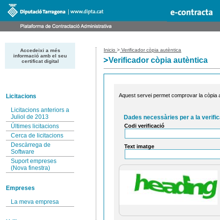
Inicio
>
Verificador còpia autèntica
Accedeixi a més
informació amb el seu
Verificador còpia autèntica
certificat digital
Aquest servei permet comprovar la còpia au
Licitacions
Licitacions anteriors a
Juliol de 2013
Dades necessàries per a la verific
Codi verificació
Últimes licitacions
Cerca de licitacions
Descàrrega de
Text imatge
Software
Suport empreses
(Nova finestra)
Empreses
La meva empresa