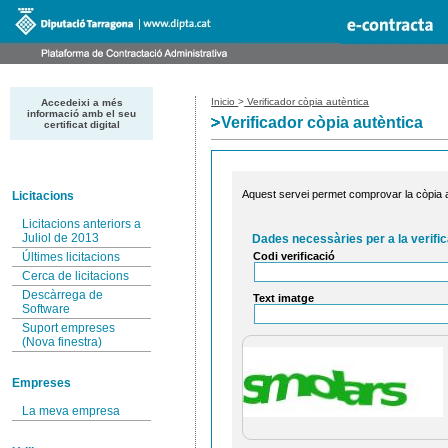
Inicio
>
Verificador còpia autèntica
Accedeixi a més
informació amb el seu
Verificador còpia autèntica
certificat digital
Aquest servei permet comprovar la còpia au
Licitacions
Licitacions anteriors a
Juliol de 2013
Dades necessàries per a la verific
Codi verificació
Últimes licitacions
Cerca de licitacions
Descàrrega de
Text imatge
Software
Suport empreses
(Nova finestra)
Empreses
La meva empresa