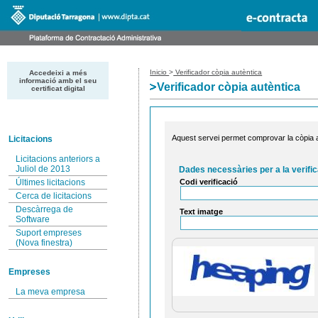
Inicio
>
Verificador còpia autèntica
Accedeixi a més
informació amb el seu
Verificador còpia autèntica
certificat digital
Aquest servei permet comprovar la còpia au
Licitacions
Licitacions anteriors a
Juliol de 2013
Dades necessàries per a la verific
Codi verificació
Últimes licitacions
Cerca de licitacions
Descàrrega de
Text imatge
Software
Suport empreses
(Nova finestra)
Empreses
La meva empresa