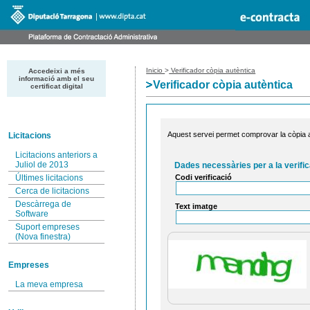
Inicio
>
Verificador còpia autèntica
Accedeixi a més
informació amb el seu
Verificador còpia autèntica
certificat digital
Aquest servei permet comprovar la còpia au
Licitacions
Licitacions anteriors a
Juliol de 2013
Dades necessàries per a la verific
Codi verificació
Últimes licitacions
Cerca de licitacions
Descàrrega de
Text imatge
Software
Suport empreses
(Nova finestra)
Empreses
La meva empresa