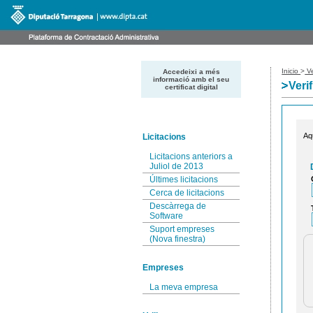
Inicio
>
Ve
Accedeixi a més
informació amb el seu
Veri
certificat digital
Aq
Licitacions
Licitacions anteriors a
Juliol de 2013
Últimes licitacions
Cerca de licitacions
Descàrrega de
Software
Suport empreses
(Nova finestra)
Empreses
La meva empresa