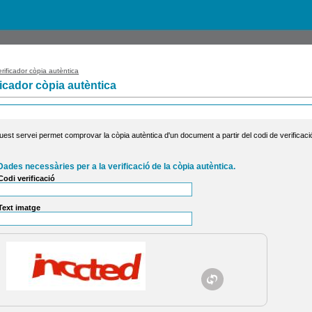
rificador còpia autèntica
ficador còpia autèntica
uest servei permet comprovar la còpia autèntica d'un document a partir del codi de verificaci
Dades necessàries per a la verificació de la còpia autèntica.
Codi verificació
Text imatge