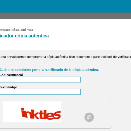
rificador còpia autèntica
ficador còpia autèntica
uest servei permet comprovar la còpia autèntica d'un document a partir del codi de verificaci
Dades necessàries per a la verificació de la còpia autèntica.
Codi verificació
Text imatge