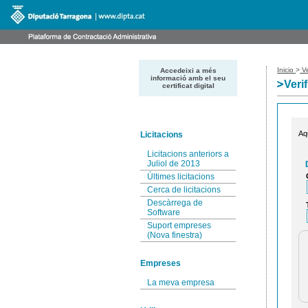
Inicio
>
Ve
Accedeixi a més
informació amb el seu
Veri
certificat digital
Aq
Licitacions
Licitacions anteriors a
Juliol de 2013
Últimes licitacions
Cerca de licitacions
Descàrrega de
Software
Suport empreses
(Nova finestra)
Empreses
La meva empresa