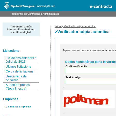
Inicio
>
Verificador còpia autèntica
Accedeixi a més
informació amb el seu
Verificador còpia autèntica
certificat digital
Aquest servei permet comprovar la còpia au
Licitacions
Licitacions anteriors a
Juliol de 2013
Dades necessàries per a la verific
Codi verificació
Últimes licitacions
Cerca de licitacions
Descàrrega de
Text imatge
Software
Suport empreses
(Nova finestra)
Empreses
La meva empresa