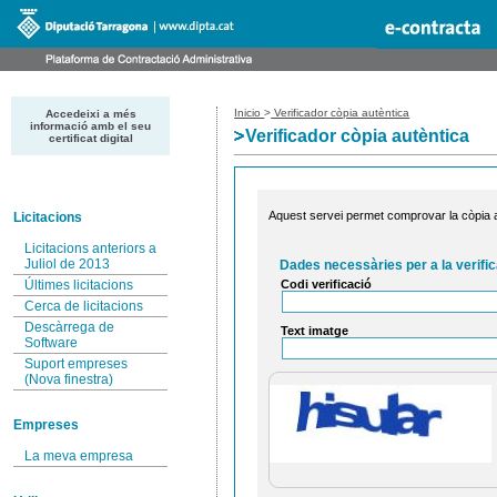
Inicio
>
Verificador còpia autèntica
Accedeixi a més
informació amb el seu
Verificador còpia autèntica
certificat digital
Aquest servei permet comprovar la còpia au
Licitacions
Licitacions anteriors a
Juliol de 2013
Dades necessàries per a la verific
Codi verificació
Últimes licitacions
Cerca de licitacions
Descàrrega de
Text imatge
Software
Suport empreses
(Nova finestra)
Empreses
La meva empresa