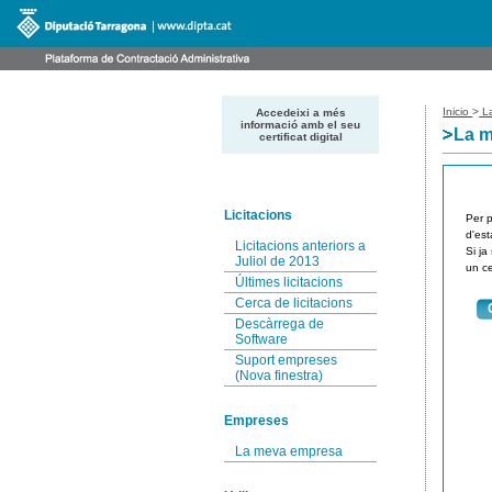
Inicio
>
La
Accedeixi a més
informació amb el seu
La 
certificat digital
Licitacions
Per p
d'est
Licitacions anteriors a
Si ja
Juliol de 2013
un ce
Últimes licitacions
Cerca de licitacions
Descàrrega de
Software
Suport empreses
(Nova finestra)
Empreses
La meva empresa