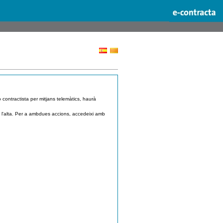
o contractista per mitjans telemàtics, haurà
iti l'alta. Per a ambdues accions, accedeixi amb