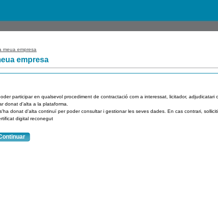
 meua empresa
meua empresa
oder participar en qualsevol procediment de contractació com a interessat, licitador, adjudicatari 
ar donat d'alta a la plataforma.
 s'ha donat d'alta continuï per poder consultar i gestionar les seves dades. En cas contrari, sollic
rtificat digital reconegut
Continuar