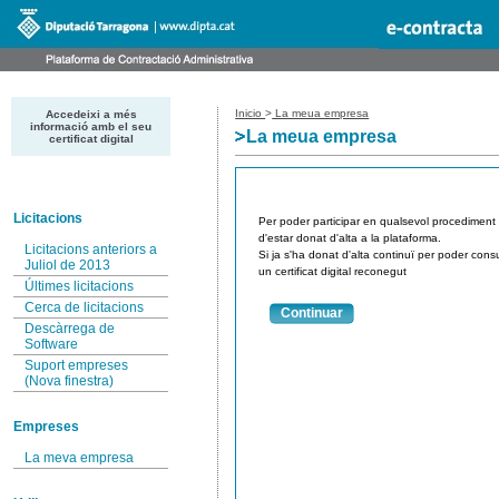
Inicio
>
La meua empresa
Accedeixi a més
informació amb el seu
La meua empresa
certificat digital
Licitacions
Per poder participar en qualsevol procediment de
d'estar donat d'alta a la plataforma.
Licitacions anteriors a
Si ja s'ha donat d'alta continuï per poder consu
Juliol de 2013
un certificat digital reconegut
Últimes licitacions
Cerca de licitacions
Continuar
Descàrrega de
Software
Suport empreses
(Nova finestra)
Empreses
La meva empresa