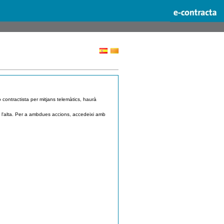
o contractista per mitjans telemàtics, haurà
iti l'alta. Per a ambdues accions, accedeixi amb