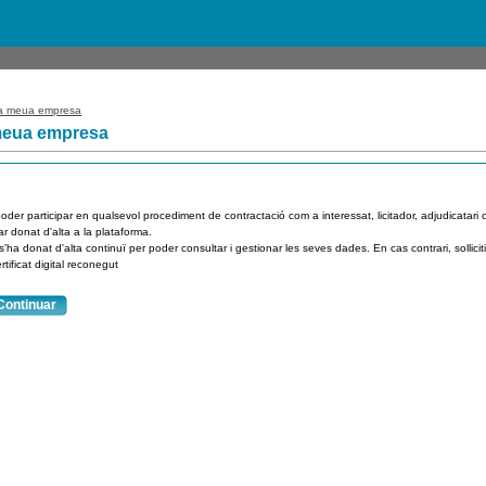
 meua empresa
meua empresa
oder participar en qualsevol procediment de contractació com a interessat, licitador, adjudicatari 
ar donat d'alta a la plataforma.
 s'ha donat d'alta continuï per poder consultar i gestionar les seves dades. En cas contrari, sollic
rtificat digital reconegut
Continuar