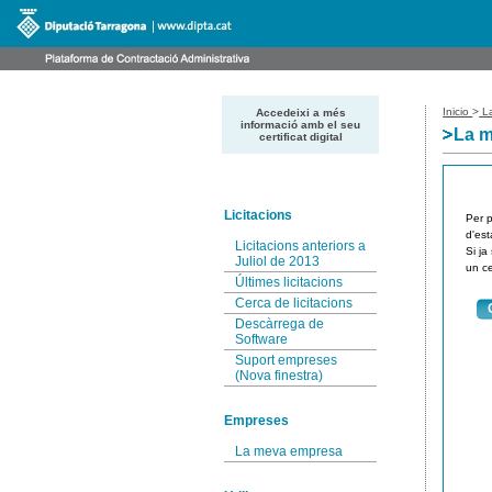
Inicio
>
La
Accedeixi a més
informació amb el seu
La 
certificat digital
Licitacions
Per p
d'est
Licitacions anteriors a
Si ja
Juliol de 2013
un ce
Últimes licitacions
Cerca de licitacions
Descàrrega de
Software
Suport empreses
(Nova finestra)
Empreses
La meva empresa