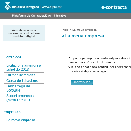
Inicio
>
La meua empresa
Accedeixi a més
informació amb el seu
La meua empresa
certificat digital
Licitacions
Per poder participar en qualsevol procediment de
d'estar donat d'alta a la plataforma.
Licitacions anteriors a
Si ja s'ha donat d'alta continuï per poder consu
Juliol de 2013
un certificat digital reconegut
Últimes licitacions
Cerca de licitacions
Continuar
Descàrrega de
Software
Suport empreses
(Nova finestra)
Empreses
La meva empresa