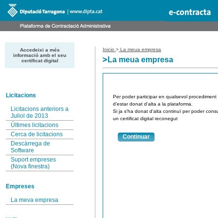
Inicio
>
La meua empresa
Accedeixi a més
informació amb el seu
La meua empresa
certificat digital
Licitacions
Per poder participar en qualsevol procediment de
d'estar donat d'alta a la plataforma.
Licitacions anteriors a
Si ja s'ha donat d'alta continuï per poder consu
Juliol de 2013
un certificat digital reconegut
Últimes licitacions
Cerca de licitacions
Continuar
Descàrrega de
Software
Suport empreses
(Nova finestra)
Empreses
La meva empresa