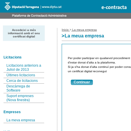
Inicio
>
La meua empresa
Accedeixi a més
informació amb el seu
La meua empresa
certificat digital
Licitacions
Per poder participar en qualsevol procediment de
d'estar donat d'alta a la plataforma.
Licitacions anteriors a
Si ja s'ha donat d'alta continuï per poder consu
Juliol de 2013
un certificat digital reconegut
Últimes licitacions
Cerca de licitacions
Continuar
Descàrrega de
Software
Suport empreses
(Nova finestra)
Empreses
La meva empresa