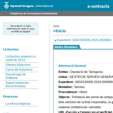
Inicio
Accedeixi a més
informació amb el seu
Inicio
certificat digital
Expedient: 8004330008-2026-0006960
dades bàsiques
Licitacions
Licitacions anteriors a
Juliol de 2013
Últimes licitacions
Informació General
Cerca de licitacions
Entitat :
Diputació de Tarragona
Descàrrega de
Unitat :
GESTIÓ DE SERVEIS GENER
Software
Expedient :
8004330008-2026-000696
Suport empreses
(Nova finestra)
Modalitat :
Serveis
Procediment :
Obert
Empreses
Objecte :
Prestació del servei de netej
dels vehicles de la flota corporativa, la 
La meva empresa
material confidencial i sensible.
URL d'accés a l'anunci en el perfil de