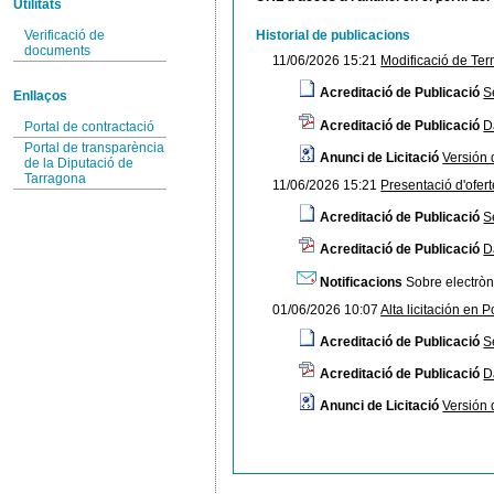
Utilitats
Verificació de
Historial de publicacions
documents
11/06/2026 15:21
Modificació de Ter
Acreditació de Publicació
S
Enllaços
Acreditació de Publicació
D
Portal de contractació
Portal de transparència
Anunci de Licitació
Versión
de la Diputació de
Tarragona
11/06/2026 15:21
Presentació d'ofert
Acreditació de Publicació
S
Acreditació de Publicació
D
Notificacions
Sobre electròni
01/06/2026 10:07
Alta licitación en P
Acreditació de Publicació
S
Acreditació de Publicació
D
Anunci de Licitació
Versión