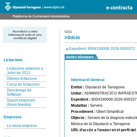
Inicio
Accedeixi a més
informació amb el seu
Inicio
certificat digital
Expedient: 8004330008-2026-0003372
dades bàsiques
Licitacions
Licitacions anteriors a
Juliol de 2013
Últimes licitacions
Informació General
Cerca de licitacions
Entitat :
Diputació de Tarragona
Descàrrega de
Unitat :
ADMINISTRACIÓ D INFRAES
Software
Expedient :
8004330008-2026-000337
Suport empreses
(Nova finestra)
Modalitat :
Serveis
Procediment :
Obert Simplificat
Empreses
Objecte :
Serveis de la diagnosi estructu
Música de la Diputació a Tarragona
La meva empresa
URL d'accés a l'anunci en el perfil de