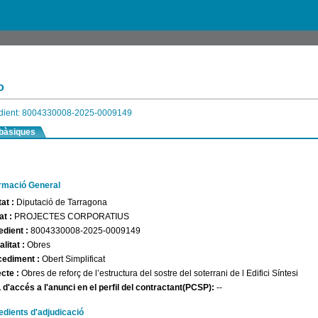
o
dient: 8004330008-2025-0009149
bàsiques
ormació General
tat :
Diputació de Tarragona
at :
PROJECTES CORPORATIUS
edient :
8004330008-2025-0009149
litat :
Obres
cediment :
Obert Simplificat
ecte :
Obres de reforç de l’estructura del sostre del soterrani de l Edifici Síntesi
d'accés a l'anunci en el perfil del contractant(PCSP):
--
dients d'adjudicació