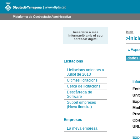
Inicio
Accedeixi a més
informació amb el seu
Inici
certificat digital
Expe
dades 
Licitacions
Licitacions anteriors a
Juliol de 2013
Últimes licitacions
Inf
Cerca de licitacions
Enti
Descàrrega de
Unit
Software
Exp
Suport empreses
(Nova finestra)
Moda
Pro
Empreses
Obj
URL 
La meva empresa
Expe