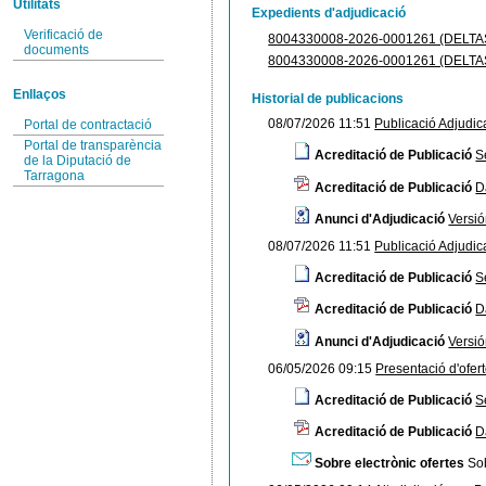
Utilitats
Expedients d'adjudicació
Verificació de
8004330008-2026-0001261 (DELT
documents
8004330008-2026-0001261 (DELT
Enllaços
Historial de publicacions
08/07/2026 11:51
Publicació Adjudic
Portal de contractació
Portal de transparència
Acreditació de Publicació
S
de la Diputació de
Tarragona
Acreditació de Publicació
D
Anunci d'Adjudicació
Versi
08/07/2026 11:51
Publicació Adjudic
Acreditació de Publicació
S
Acreditació de Publicació
D
Anunci d'Adjudicació
Versi
06/05/2026 09:15
Presentació d'ofer
Acreditació de Publicació
S
Acreditació de Publicació
D
Sobre electrònic ofertes
Sob