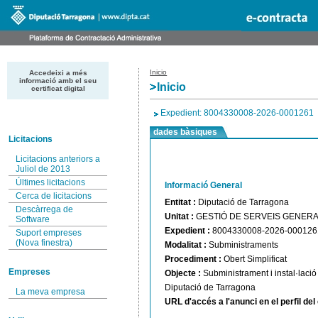
Inicio
Accedeixi a més
informació amb el seu
Inicio
certificat digital
Expedient: 8004330008-2026-0001261
dades bàsiques
Licitacions
Licitacions anteriors a
Juliol de 2013
Últimes licitacions
Informació General
Cerca de licitacions
Entitat :
Diputació de Tarragona
Descàrrega de
Unitat :
GESTIÓ DE SERVEIS GENER
Software
Expedient :
8004330008-2026-000126
Suport empreses
(Nova finestra)
Modalitat :
Subministraments
Procediment :
Obert Simplificat
Empreses
Objecte :
Subministrament i instal·laci
Diputació de Tarragona
La meva empresa
URL d'accés a l'anunci en el perfil de