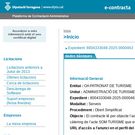
Inicio
Accedeixi a més
informació amb el seu
Inicio
certificat digital
Expedient: 8004333048-2025-0000463
dades bàsiques
Licitacions
Licitacions anteriors a
Juliol de 2013
Últimes licitacions
Informació General
Cerca de licitacions
Entitat :
OA PATRONAT DE TURISME
Descàrrega de
Unitat :
ADMINISTRACIÓ DE TURISM
Software
Expedient :
8004333048-2025-000046
Suport empreses
(Nova finestra)
Modalitat :
Serveis
Procediment :
Obert Simplificat
Empreses
Objecte :
El contracte té per objecte l’a
càtering de l’acte SOM TURISME que es
La meva empresa
URL d'accés a l'anunci en el perfil de