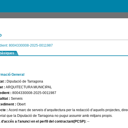
o
dient: 8004330008-2025-0011987
bàsiques
ormació General
tat :
Diputació de Tarragona
at :
ARQUITECTURA MUNICIPAL
edient :
8004330008-2025-0011987
litat :
Serveis
cediment :
Obert
ecte :
Acord marc de serveis d’arquitectura per la redacció d’aquells projectes, dire
rial que la Diputació de Tarragona no pugui assumir amb mitjans propis.
d'accés a l'anunci en el perfil del contractant(PCSP):
--