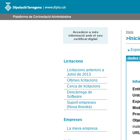
Inicio
Accedeixi a més
informació amb el seu
Inici
certificat digital
Expe
dades 
Licitacions
Licitacions anteriors a
Juliol de 2013
Últimes licitacions
Inf
Cerca de licitacions
Enti
Descàrrega de
Unit
Software
Exp
Suport empreses
(Nova finestra)
Moda
Pro
Empreses
Obj
mate
La meva empresa
URL 