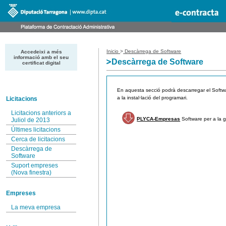
Inicio
>
Descàrrega de Software
Accedeixi a més
informació amb el seu
Descàrrega de Software
certificat digital
En aquesta secció podrà descarregar el Softwa
a la instal·lació del programari.
Licitacions
Licitacions anteriors a
PLYCA-Empresas
Software per a la g
Juliol de 2013
Últimes licitacions
Cerca de licitacions
Descàrrega de
Software
Suport empreses
(Nova finestra)
Empreses
La meva empresa