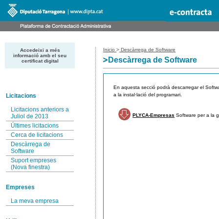
Inicio
>
Descàrrega de Software
Accedeixi a més
informació amb el seu
Descàrrega de Software
certificat digital
En aquesta secció podrà descarregar el Softwa
a la instal·lació del programari.
Licitacions
Licitacions anteriors a
PLYCA-Empresas
Software per a la g
Juliol de 2013
Últimes licitacions
Cerca de licitacions
Descàrrega de
Software
Suport empreses
(Nova finestra)
Empreses
La meva empresa