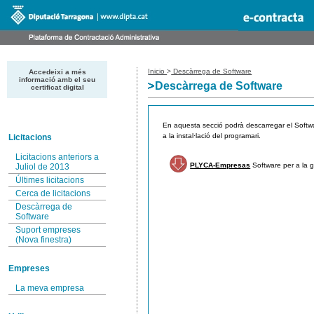
Inicio
>
Descàrrega de Software
Accedeixi a més
informació amb el seu
Descàrrega de Software
certificat digital
En aquesta secció podrà descarregar el Softwa
a la instal·lació del programari.
Licitacions
Licitacions anteriors a
PLYCA-Empresas
Software per a la g
Juliol de 2013
Últimes licitacions
Cerca de licitacions
Descàrrega de
Software
Suport empreses
(Nova finestra)
Empreses
La meva empresa