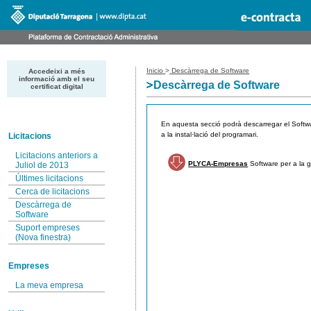
Inicio
>
Descàrrega de Software
Accedeixi a més
informació amb el seu
Descàrrega de Software
certificat digital
En aquesta secció podrà descarregar el Softwa
a la instal·lació del programari.
Licitacions
Licitacions anteriors a
PLYCA-Empresas
Software per a la g
Juliol de 2013
Últimes licitacions
Cerca de licitacions
Descàrrega de
Software
Suport empreses
(Nova finestra)
Empreses
La meva empresa