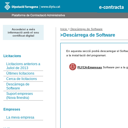
Inicio
>
Descàrrega de Software
Accedeixi a més
informació amb el seu
Descàrrega de Software
certificat digital
En aquesta secció podrà descarregar el Softwa
a la instal·lació del programari.
Licitacions
Licitacions anteriors a
PLYCA-Empresas
Software per a la g
Juliol de 2013
Últimes licitacions
Cerca de licitacions
Descàrrega de
Software
Suport empreses
(Nova finestra)
Empreses
La meva empresa