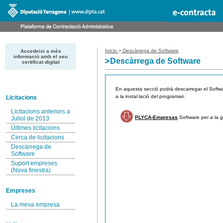
Inicio
>
Descàrrega de Software
Accedeixi a més
informació amb el seu
Descàrrega de Software
certificat digital
En aquesta secció podrà descarregar el Softwa
a la instal·lació del programari.
Licitacions
Licitacions anteriors a
PLYCA-Empresas
Software per a la g
Juliol de 2013
Últimes licitacions
Cerca de licitacions
Descàrrega de
Software
Suport empreses
(Nova finestra)
Empreses
La meva empresa