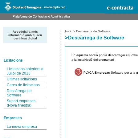
Inicio
>
Descàrrega de Software
Accedeixi a més
informació amb el seu
Descàrrega de Software
certificat digital
En aquesta secció podrà descarregar el Softwa
a la instal·lació del programari.
Licitacions
Licitacions anteriors a
PLYCA-Empresas
Software per a la g
Juliol de 2013
Últimes licitacions
Cerca de licitacions
Descàrrega de
Software
Suport empreses
(Nova finestra)
Empreses
La meva empresa