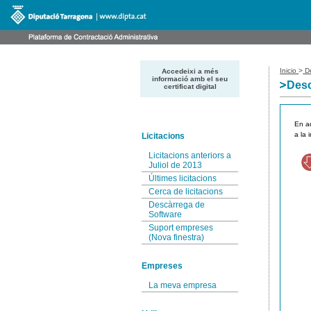
Inicio
>
De
Accedeixi a més
informació amb el seu
Desc
certificat digital
En aq
a la 
Licitacions
Licitacions anteriors a
Juliol de 2013
Últimes licitacions
Cerca de licitacions
Descàrrega de
Software
Suport empreses
(Nova finestra)
Empreses
La meva empresa