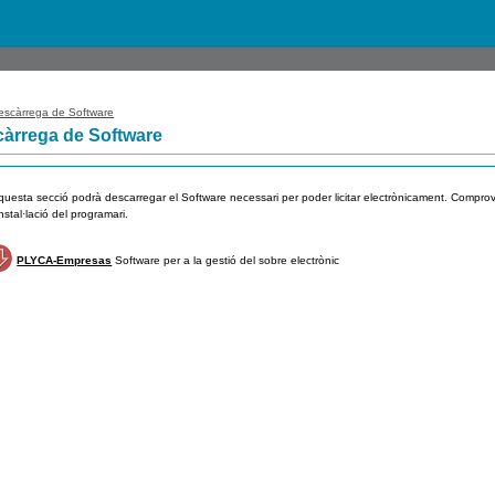
scàrrega de Software
àrrega de Software
uesta secció podrà descarregar el Software necessari per poder licitar electrònicament. Compro
instal·lació del programari.
PLYCA-Empresas
Software per a la gestió del sobre electrònic