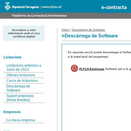
Inicio
>
Descàrrega de Software
Accedeixi a més
informació amb el seu
Descàrrega de Software
certificat digital
En aquesta secció podrà descarregar el Softwa
a la instal·lació del programari.
Licitacions
Licitacions anteriors a
PLYCA-Empresas
Software per a la g
Juliol de 2013
Últimes licitacions
Cerca de licitacions
Descàrrega de
Software
Suport empreses
(Nova finestra)
Empreses
La meva empresa