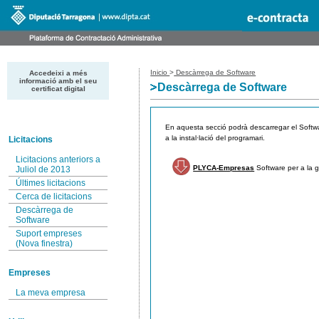
Inicio
>
Descàrrega de Software
Accedeixi a més
informació amb el seu
Descàrrega de Software
certificat digital
En aquesta secció podrà descarregar el Softwa
a la instal·lació del programari.
Licitacions
Licitacions anteriors a
PLYCA-Empresas
Software per a la g
Juliol de 2013
Últimes licitacions
Cerca de licitacions
Descàrrega de
Software
Suport empreses
(Nova finestra)
Empreses
La meva empresa