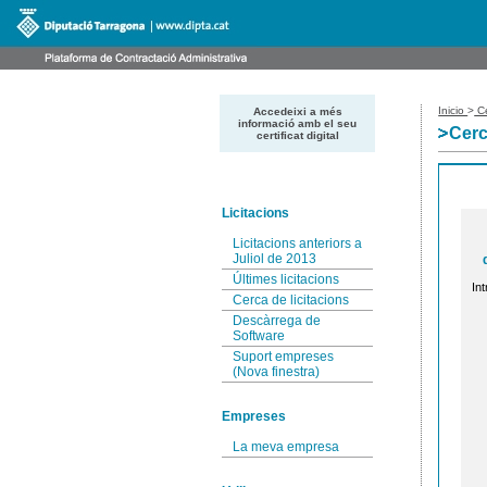
Inicio
>
Ce
Accedeixi a més
informació amb el seu
Cerc
certificat digital
Licitacions
Licitacions anteriors a
Juliol de 2013
Últimes licitacions
Int
Cerca de licitacions
Descàrrega de
Software
Suport empreses
(Nova finestra)
Empreses
La meva empresa