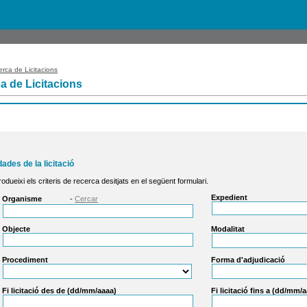
rca de Licitacions
a de Licitacions
dades de la licitació
rodueixi els criteris de recerca desitjats en el següent formulari.
Expedient
Organisme
-
Cercar
Objecte
Modalitat
Procediment
Forma d'adjudicació
Fi licitació des de (dd/mm/aaaa)
Fi licitació fins a (dd/mm/