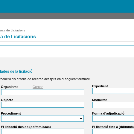
rca de Licitacions
a de Licitacions
dades de la licitació
rodueixi els criteris de recerca desitjats en el següent formulari.
Expedient
Organisme
-
Cercar
Objecte
Modalitat
Procediment
Forma d'adjudicació
Fi licitació des de (dd/mm/aaaa)
Fi licitació fins a (dd/mm/