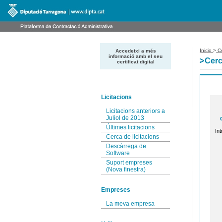
Inicio
>
Ce
Accedeixi a més
informació amb el seu
Cerc
certificat digital
Licitacions
Licitacions anteriors a
Juliol de 2013
Últimes licitacions
Int
Cerca de licitacions
Descàrrega de
Software
Suport empreses
(Nova finestra)
Empreses
La meva empresa