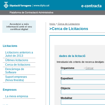
Inicio
>
Cerca de Licitacions
Accedeixi a més
informació amb el seu
Cerca de Licitacions
certificat digital
Licitacions
Licitacions anteriors a
Juliol de 2013
dades de la licitació
Últimes licitacions
Introdueixi els criteris de recerca desitjats
Cerca de licitacions
Organisme
-
Cercar
Descàrrega de
Software
Suport empreses
Expedient
(Nova finestra)
Objecte
Empreses
La meva empresa
Modalitat