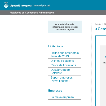
Inicio
>
Ce
Accedeixi a més
informació amb el seu
Cerc
certificat digital
Licitacions
Licitacions anteriors a
Juliol de 2013
Últimes licitacions
Int
Cerca de licitacions
Descàrrega de
Software
Suport empreses
(Nova finestra)
Empreses
La meva empresa