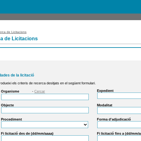
rca de Licitacions
a de Licitacions
dades de la licitació
rodueixi els criteris de recerca desitjats en el següent formulari.
Expedient
Organisme
-
Cercar
Objecte
Modalitat
Procediment
Forma d'adjudicació
Fi licitació des de (dd/mm/aaaa)
Fi licitació fins a (dd/mm/